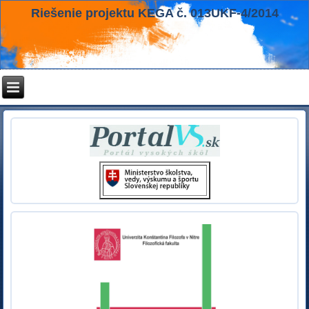
Riešenie projektu KEGA č. 013UKF-4/2014