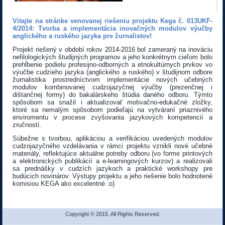
Vitajte na stránke venovanej riešeniu projektu Kega č. 013UKF-
4/2014: Tvorba a implementácia inovačných modulov výučby
anglického a ruského jazyka pre žurnalistov!
Projekt riešený v období rokov 2014-2016 bol zameraný na inováciu
nefilologických študijných programov a jeho konkrétnym cieľom bolo
prehĺbenie podielu profesijno-odborných a etnokultúrnych prvkov vo
výučbe cudzieho jazyka (anglického a ruského) v študijnom odbore
žurnalistika prostredníctvom implementácie nových učebných
modulov kombinovanej cudzojazyčnej výučby (prezenčnej i
dištančnej formy) do bakalárskeho štúdia daného odboru. Týmto
spôsobom sa snažil i aktualizovať motivačno-edukačné zložky,
ktoré sa nemalým spôsobom podieľajú na vytváraní priaznivého
enviromentu v procese zvyšovania jazykových kompetencií a
zručností.
Súbežne s tvorbou, aplikáciou a verifikáciou uvedených modulov
cudzojazyčného vzdelávania v rámci projektu vznikli nové učebné
materiály, reflektujúce aktuálne potreby odboru (vo forme printových
a elektronických publikácií a e-learningových kurzov) a realizovali
sa prednášky v cudzích jazykoch a praktické workshopy pre
budúcich novinárov. Výstupy projektu a jeho riešenie bolo hodnotené
komisiou KEGA ako excelentné :o)
Copyright © 2015. All Rights Reserved.